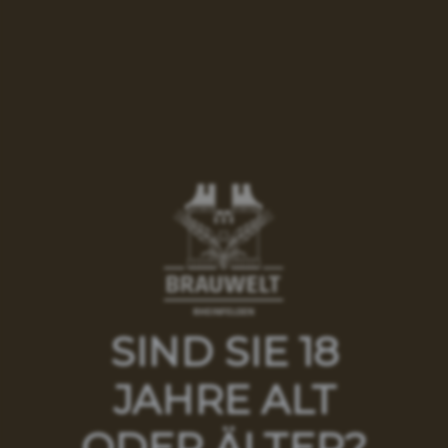
SIND SIE 18
JAHRE
ALT
ODER ÄLTER?