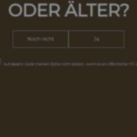
#Bierschlos
ODER ÄLTER?
rke Feldschlösschen
Unsere
Noch nicht
Ja
Biere
Schliessen
Auf diesem Gerät merken
(bitte nicht klicken, wenn es ein öffentlicher PC i