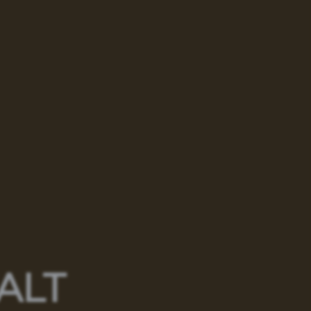
im
ALT