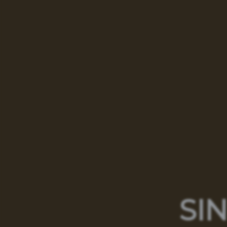
Erleben
Ge
Besucherzentrum
Geburtstagswochen
Rundgänge
S
Escape Room
W
SIN