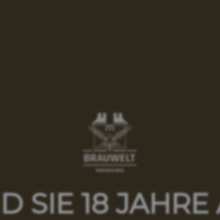
niessen & Tagen
Restaurant
Mieträume
chenken
Gutscheine
illkommen 
D SIE 18 JAHRE
Fanshop